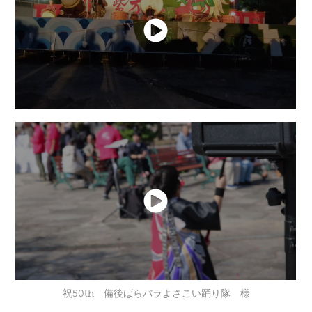
祝50th 備後ばらバラよさこい踊り隊 様