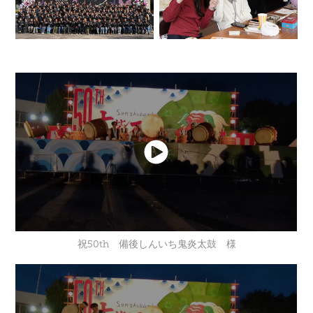
祝50th 備後しんいち鬼炎太鼓 様