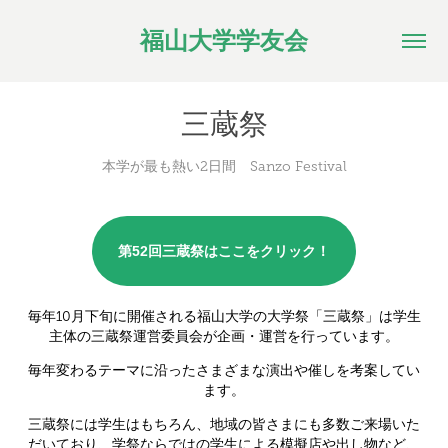
福山大学学友会
三蔵祭
本学が最も熱い2日間 Sanzo Festival
第52回三蔵祭はここをクリック！
毎年10月下旬に開催される福山大学の大学祭
「三蔵祭」は
学生
主体の三蔵祭運営委員会が企画・運営を行っています。
毎年変わるテーマに沿ったさまざまな演出や催しを考案してい
ます。
三蔵祭には学生はもちろん、地域の皆さまにも
多数ご来場いた
だいており、学祭
ならではの
学生による模擬店や出し物など、